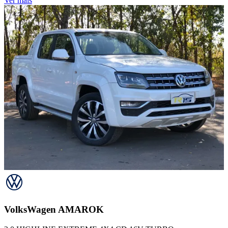
Ver mais
VolksWagen
AMAROK