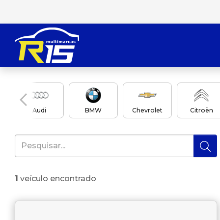
Audi
BMW
Chevrolet
Citroën
1
veículo encontrado